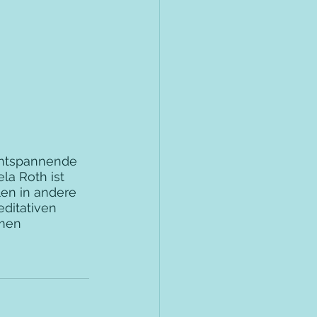
entspannende 
la Roth ist 
len in andere 
ditativen 
amen 