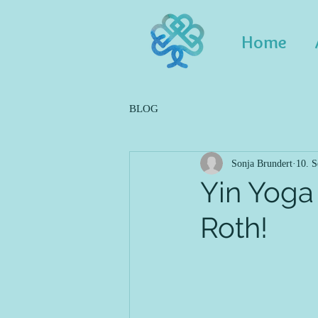
Home
BLOG
Sonja Brundert
10. S
Yin Yoga
Roth!