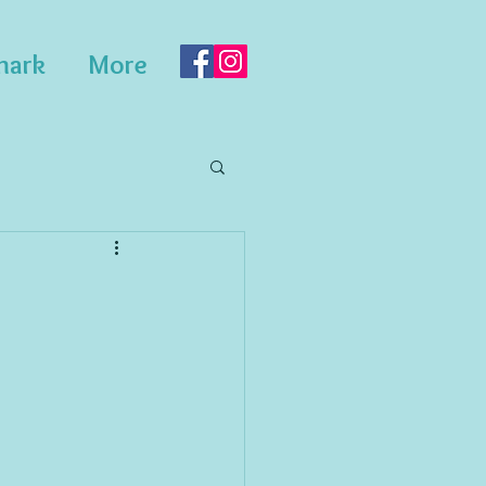
mark
More